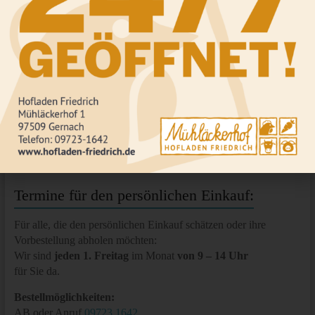
gut auf dem Spieß. Dazu passen Rosmarinkartoffeln
hervorragend.
Kartoffeln
mit ein bisschen Öl, grobem Salz und
Rosmarin drauf, mmhhh, das gehört für uns Friedrich’s mit auf
den Grill – und ohne groß anzugeben…, wir haben einfach die
besten Kartoffeln!
SELBSTBEDIENEN UND GENIEẞEN!
Termine für den persönlichen Einkauf:
Für alle, die den persönlichen Einkauf schätzen oder ihre
Vorbestellung abholen möchten:
Wir sind
jeden 1. Freitag
im Monat
von 9 – 14 Uhr
für Sie da.
Bestellmöglichkeiten:
AB oder Anruf
09723 1642