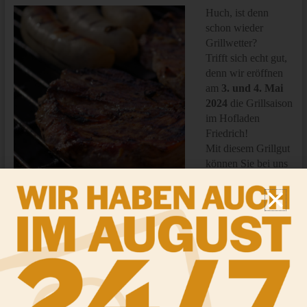
Huch, ist denn
schon wieder
Grillwetter?
Trifft sich echt gut,
denn wir eröffnen
am
3. und 4. Mai
2024
die Grillsaison
im Hofladen
Friedrich!
Mit diesem Grillgut
können Sie bei uns
rechnen: Da haben
wir natürlich die
Klassiker, wie
Steaks
und
Bratwürste
, aber auch
Bauchscheiben
zum knusprig grillen. Wer gerne eine gute
Kombi aus Fleisch und Gemüse hat, dem empfehlen wir
Grillspieße selbst zu machen. Was da drauf soll? – Fangen wir
mit bunten Paprika an, kombinieren mit gut gewürztem
Fleisch
vom Strohschwein
, außerdem noch
Speck
und
Zwiebeln
drauf. Kleine Tomaten oder Zucchini machen sich auch noch