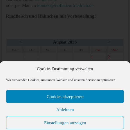
oder per Mail an
kontakt@hofladen-friedrich.de
Rindfleisch und Hähnchen mit Vorbestellung!
<
>
August 2026
Mo.
Di.
Mi.
Do.
Fr.
Sa.
So.
1
2
3
4
5
6
7
8
9
Cookie-Zustimmung verwalten
10
11
12
13
14
15
16
17
18
19
20
21
22
23
Wir verwenden Cookies, um unsere Website und unseren Service zu optimieren.
24
25
26
27
28
29
30
31
Cookies akzeptieren
Ablehnen
Copyright © 2026
Hofladen Friedrich
.
Impressum
Datenschutzerklärung
Cookie-Richtlinie (EU)
Einstellungen anzeigen